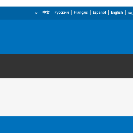
بية
English
Español
Français
Русский
中文