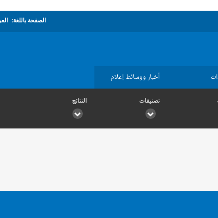
الصفحة باللغة:
العر
ات
أخبار ووسائط إعلام
تصنيفات
النتائج