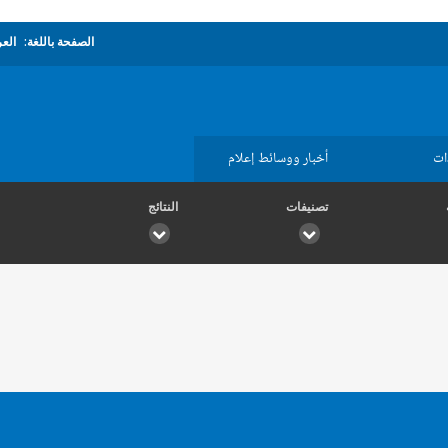
الصفحة باللغة:
العر
ات
أخبار ووسائط إعلام
تصنيفات
النتائج