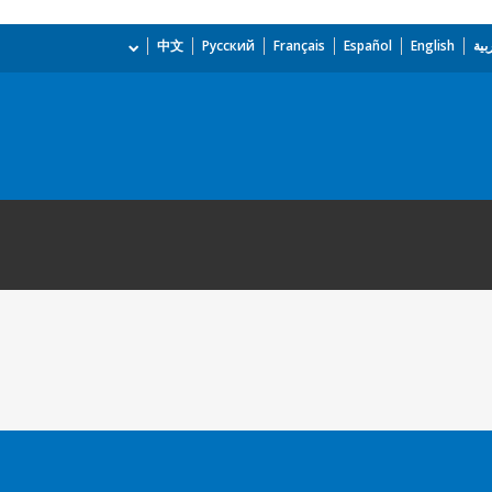
بية
English
Español
Français
Русский
中文