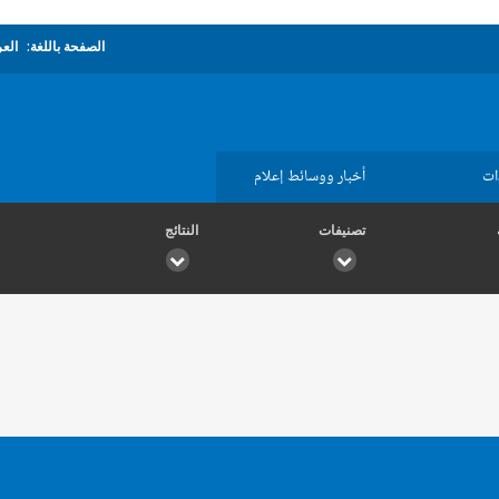
الصفحة باللغة:
العر
ات
أخبار ووسائط إعلام
تصنيفات
النتائج