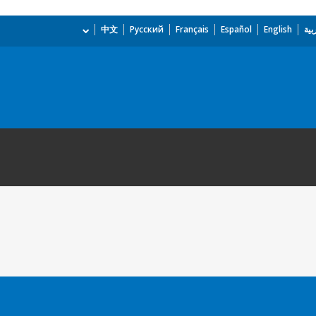
بية
English
Español
Français
Русский
中文