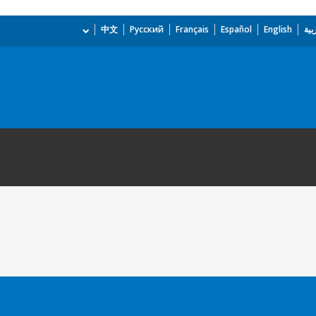
بية
English
Español
Français
Русский
中文