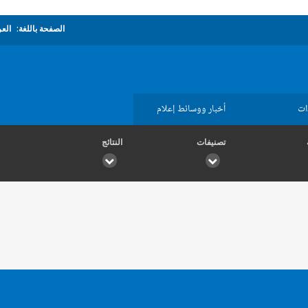
الصفحة باللغة:
العر
ات
أخبار ووسائط إعلام
تصنيفات
النتائج