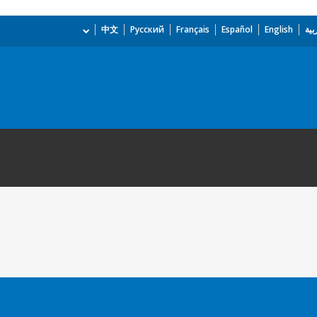
بية
English
Español
Français
Русский
中文