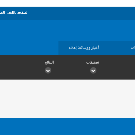
الصفحة باللغة:
العر
ات
أخبار ووسائط إعلام
تصنيفات
النتائج