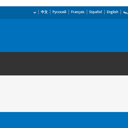
بية
English
Español
Français
Русский
中文