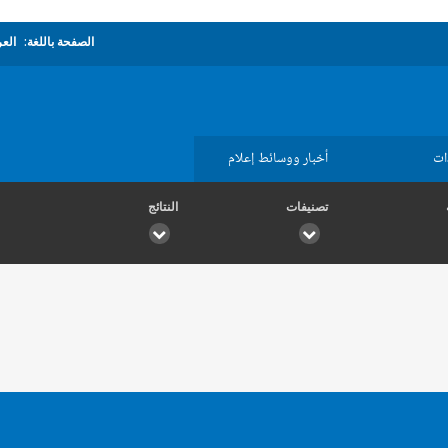
الصفحة باللغة:
العر
ات
أخبار ووسائط إعلام
تصنيفات
النتائج