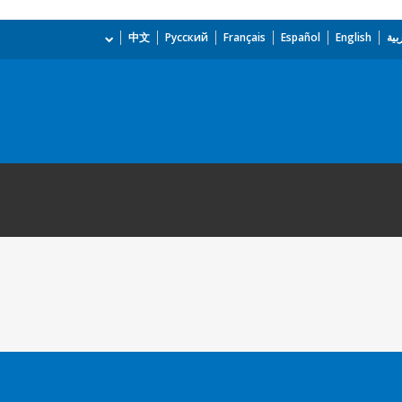
بية
English
Español
Français
Русский
中文