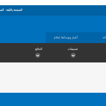
الصفحة باللغة:
العر
ات
أخبار ووسائط إعلام
تصنيفات
النتائج