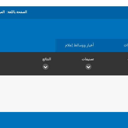
الصفحة باللغة:
العر
ات
أخبار ووسائط إعلام
تصنيفات
النتائج