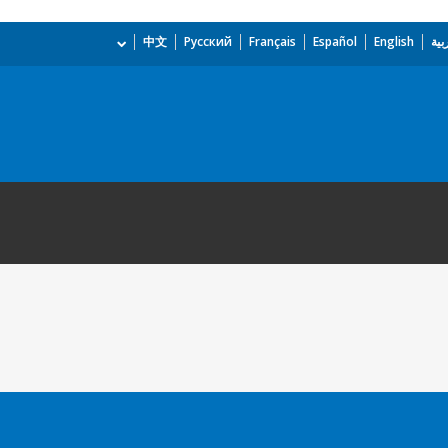
بية
English
Español
Français
Русский
中文