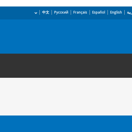
بية
English
Español
Français
Русский
中文