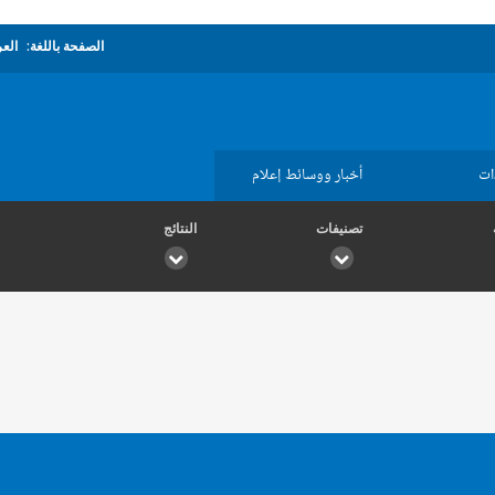
الصفحة باللغة:
العر
ات
أخبار ووسائط إعلام
تصنيفات
النتائج