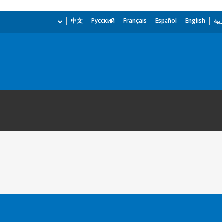
بية
English
Español
Français
Русский
中文