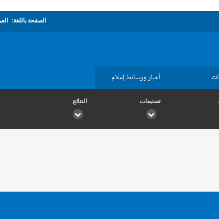
الصفحة باللغة:
العر
ات
أخبار ووسائط إعلام
تصنيفات
النتائج