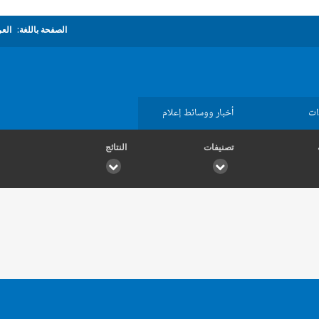
الصفحة باللغة:
العر
ات
أخبار ووسائط إعلام
تصنيفات
النتائج