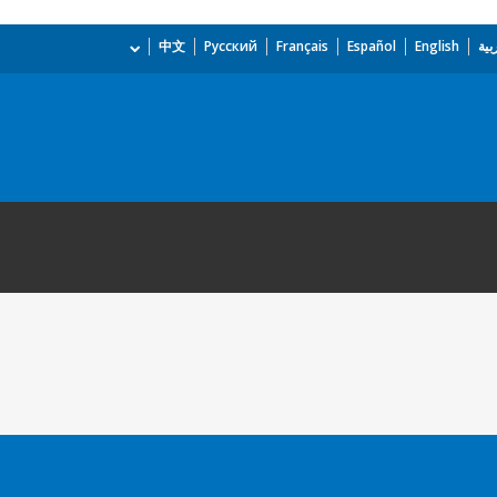
بية
English
Español
Français
Русский
中文