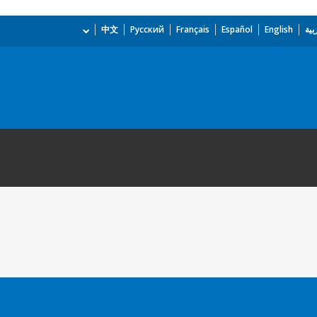
بية
English
Español
Français
Русский
中文