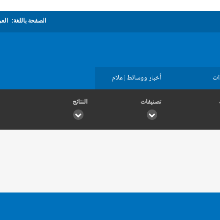
الصفحة باللغة:
العر
ات
أخبار ووسائط إعلام
تصنيفات
النتائج