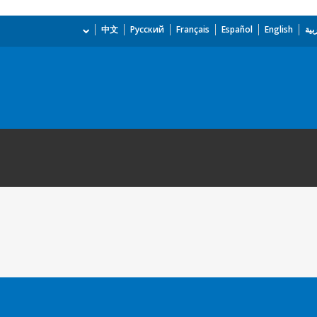
بية
English
Español
Français
Русский
中文