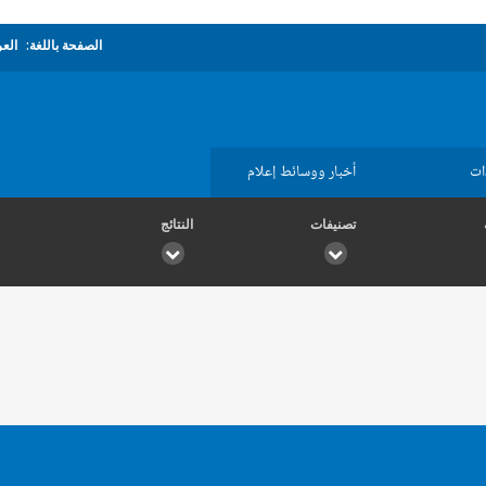
الصفحة باللغة:
العر
ات
أخبار ووسائط إعلام
تصنيفات
النتائج