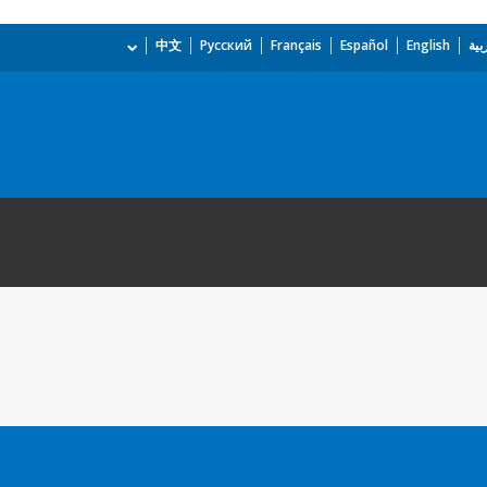
بية
English
Español
Français
Русский
中文