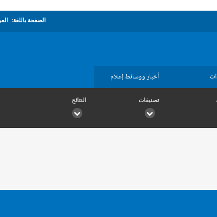
الصفحة باللغة:
العر
ات
أخبار ووسائط إعلام
تصنيفات
النتائج