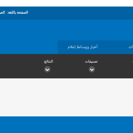
الصفحة باللغة:
العر
ات
أخبار ووسائط إعلام
تصنيفات
النتائج