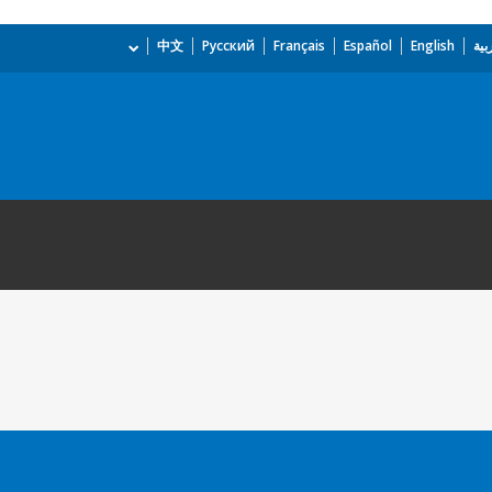
بية
English
Español
Français
Русский
中文