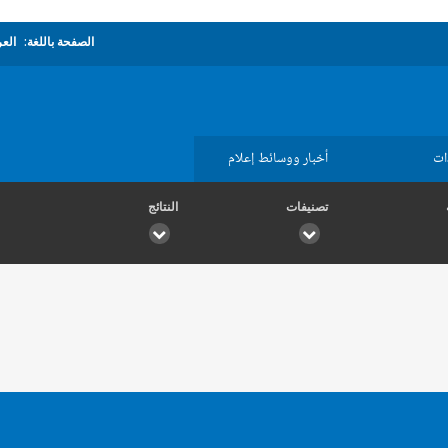
الصفحة باللغة:
العر
ات
أخبار ووسائط إعلام
تصنيفات
النتائج