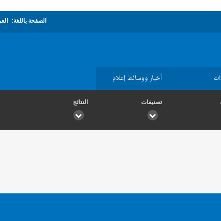
الصفحة باللغة:
العر
ات
أخبار ووسائط إعلام
تصنيفات
النتائج