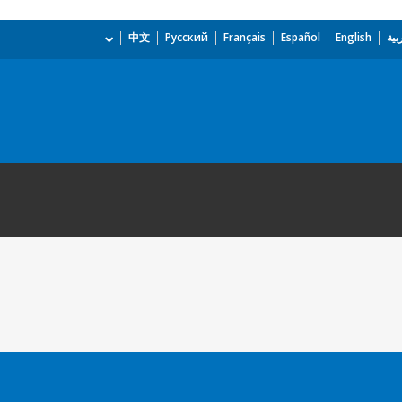
بية
English
Español
Français
Русский
中文