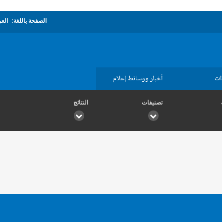
الصفحة باللغة:
العر
ات
أخبار ووسائط إعلام
تصنيفات
النتائج