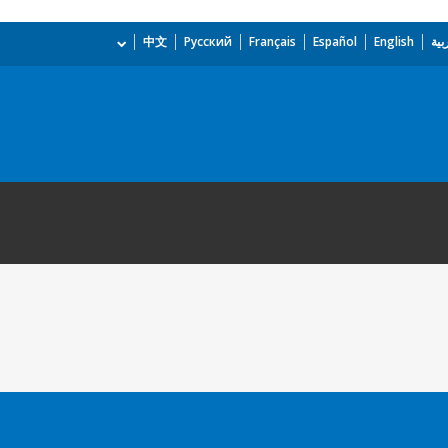
بية
English
Español
Français
Русский
中文