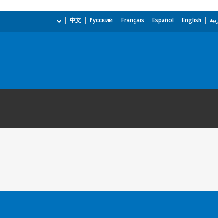
بية
English
Español
Français
Русский
中文