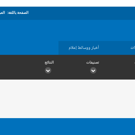
الصفحة باللغة:
العر
ات
أخبار ووسائط إعلام
تصنيفات
النتائج