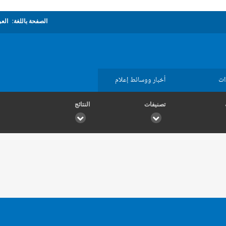
الصفحة باللغة:
العر
ات
أخبار ووسائط إعلام
تصنيفات
النتائج