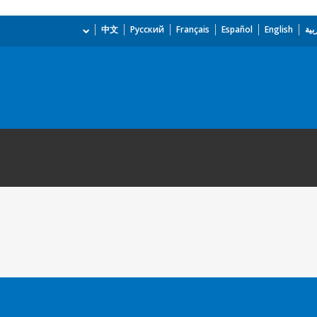
بية
English
Español
Français
Русский
中文