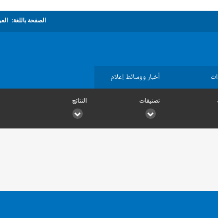
الصفحة باللغة:
العر
ات
أخبار ووسائط إعلام
تصنيفات
النتائج