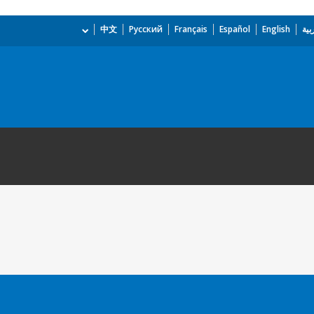
بية
English
Español
Français
Русский
中文