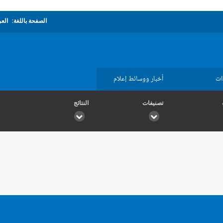
الصفحة باللغة:
العر
ات
أخبار ووسائط إعلام
تصنيفات
النتائج