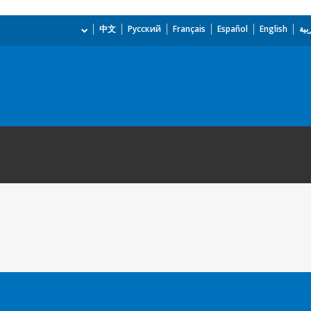
بية
English
Español
Français
Русский
中文