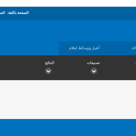
الصفحة باللغة:
العر
ات
أخبار ووسائط إعلام
تصنيفات
النتائج