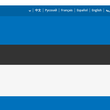
بية
English
Español
Français
Русский
中文