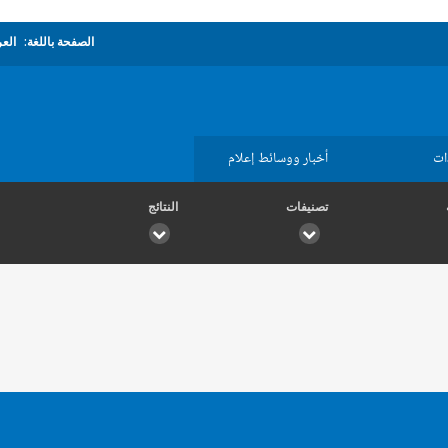
الصفحة باللغة:
العر
ات
أخبار ووسائط إعلام
تصنيفات
النتائج