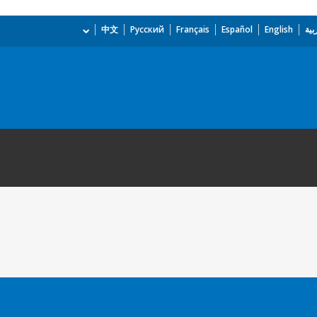
بية
English
Español
Français
Русский
中文