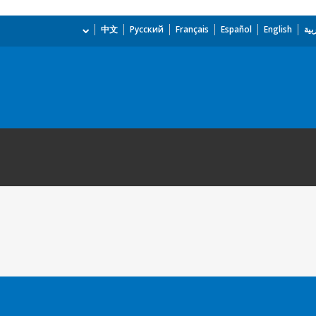
بية
English
Español
Français
Русский
中文