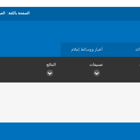
الصفحة باللغة:
العر
ات
أخبار ووسائط إعلام
تصنيفات
النتائج