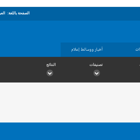
الصفحة باللغة:
العر
ات
أخبار ووسائط إعلام
تصنيفات
النتائج