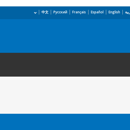
بية
English
Español
Français
Русский
中文