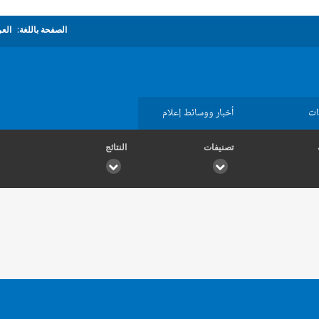
الصفحة باللغة:
العر
ات
أخبار ووسائط إعلام
تصنيفات
النتائج