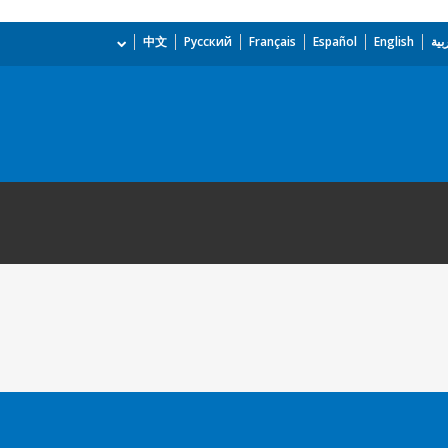
بية
English
Español
Français
Русский
中文