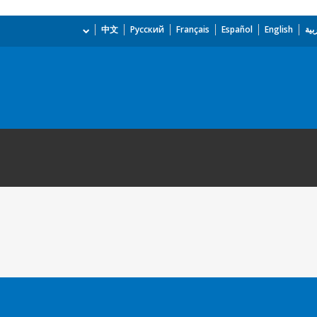
بية
English
Español
Français
Русский
中文