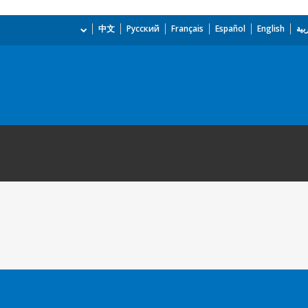
بية
English
Español
Français
Русский
中文