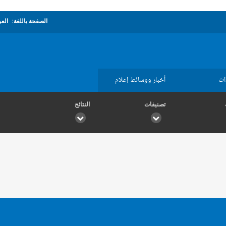
الصفحة باللغة:
العر
ات
أخبار ووسائط إعلام
تصنيفات
النتائج