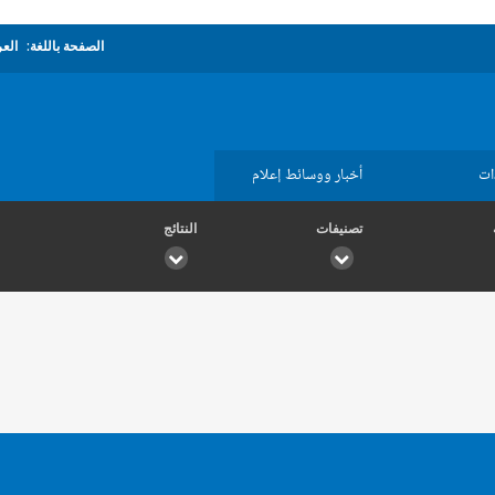
الصفحة باللغة:
العر
ات
أخبار ووسائط إعلام
تصنيفات
النتائج