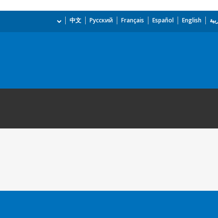
بية
English
Español
Français
Русский
中文