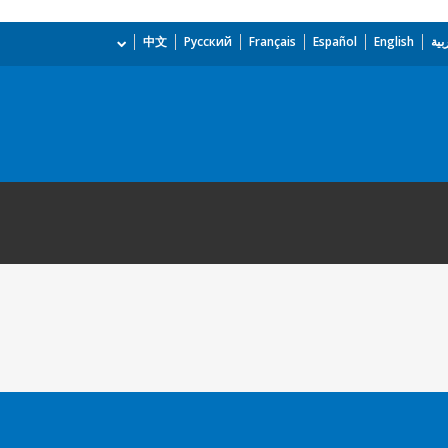
بية
English
Español
Français
Русский
中文