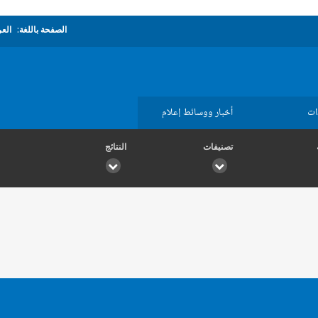
الصفحة باللغة:
العر
ات
أخبار ووسائط إعلام
تصنيفات
النتائج