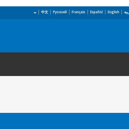
بية
English
Español
Français
Русский
中文