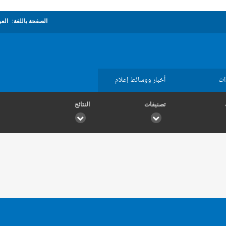
الصفحة باللغة:
العر
ات
أخبار ووسائط إعلام
تصنيفات
النتائج