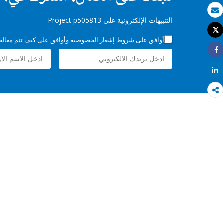
بريد الكتروني
التنبيهات الإلكترونية على Project p505813
Tweet
طباعة
أوافق على شروط
إشعار الخصوصية
وأوافق على كيف تتم معالجة 
Share
Share