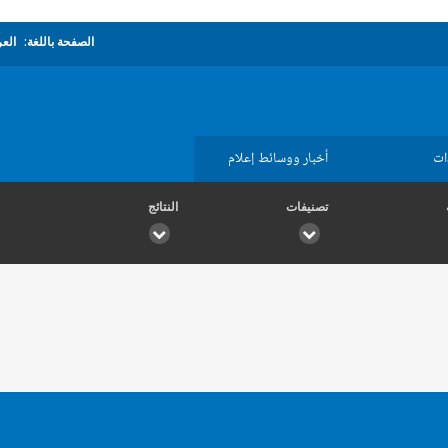
الصفحة باللغة:
العر
ات
أخبار ووسائط إعلام
تصنيفات
النتائج