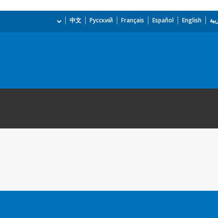
بية
English
Español
Français
Русский
中文