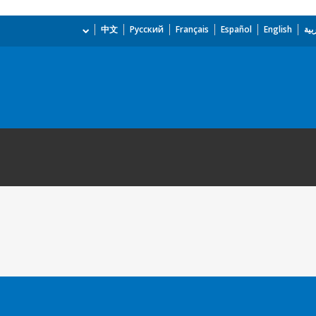
بية
English
Español
Français
Русский
中文