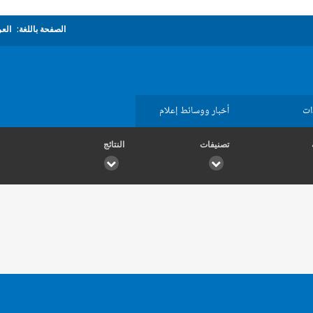
الصفحة باللغة:
العر
ات
أخبار ووسائط إعلام
تصنيفات
النتائج