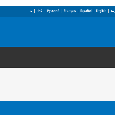
بية
English
Español
Français
Русский
中文