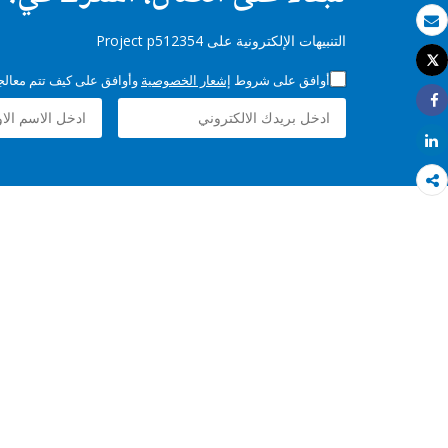
بريد الكتروني
التنبيهات الإلكترونية على Project p512354
Tweet
طباعة
أوافق على شروط
إشعار الخصوصية
وأوافق على كيف تتم معالجة 
Share
Share