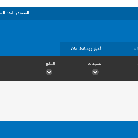
الصفحة باللغة:
العر
ات
أخبار ووسائط إعلام
تصنيفات
النتائج