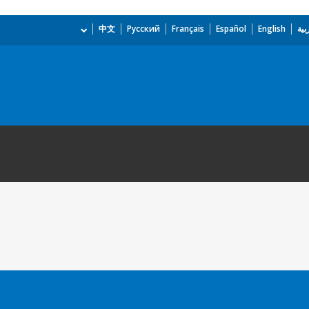
بية
English
Español
Français
Русский
中文