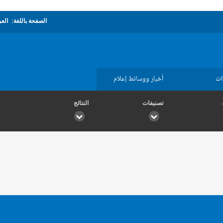
الصفحة باللغة:
العر
ات
أخبار ووسائط إعلام
تصنيفات
النتائج