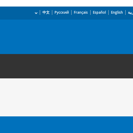
بية
English
Español
Français
Русский
中文