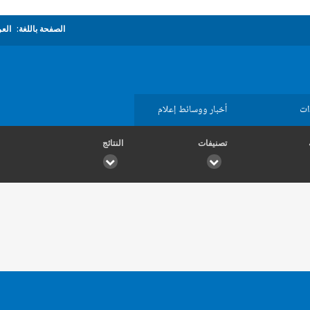
الصفحة باللغة:
العر
ات
أخبار ووسائط إعلام
تصنيفات
النتائج