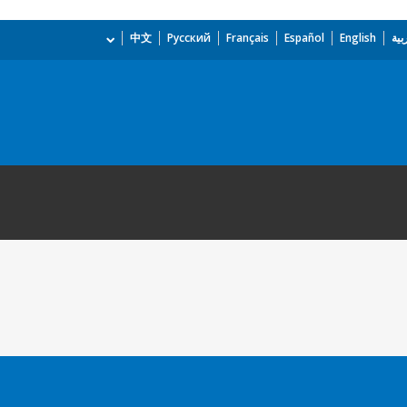
بية
English
Español
Français
Русский
中文