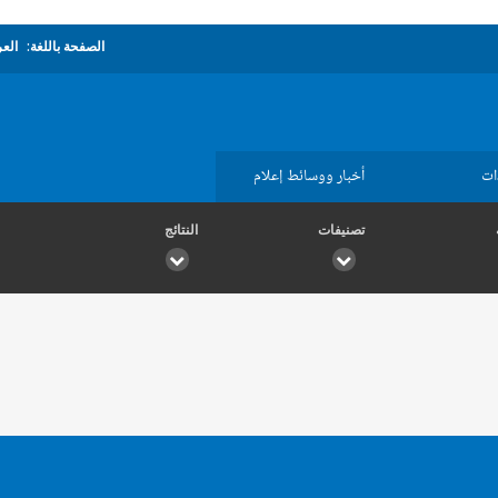
الصفحة باللغة:
العر
ات
أخبار ووسائط إعلام
تصنيفات
النتائج