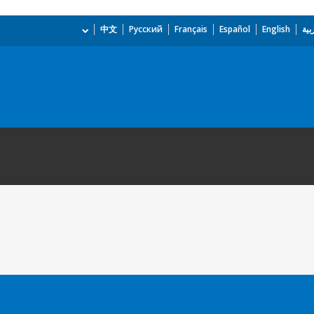
بية
English
Español
Français
Русский
中文