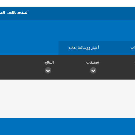
الصفحة باللغة:
العر
ات
أخبار ووسائط إعلام
تصنيفات
النتائج