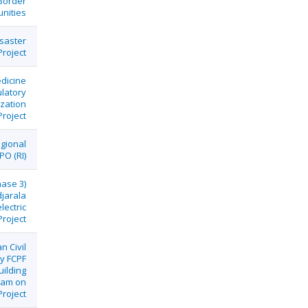
Border
nities
saster
Project
edicine
latory
zation
Project
gional
PO (RI)
ase 3)
jarala
lectric
Project
n Civil
y FCPF
uilding
ram on
roject