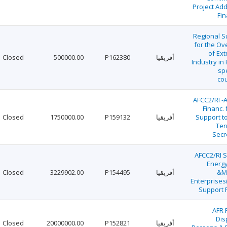
Project Add
Fin
Regional S
for the Ov
of Ext
أفريقيا
P162380
500000.00
Closed
Industry in
sp
cou
AFCC2/RI -A
Financ. 
Support t
أفريقيا
P159132
1750000.00
Closed
Ter
Secr
AFCC2/RI 
Energy
&M
أفريقيا
P154495
3229902.00
Closed
Enterprises
Support P
AFR 
Dis
أفريقيا
P152821
20000000.00
Closed