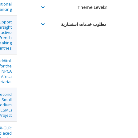
itional
Theme Level3
ancing
upport
مطلوب خدمات استشارية
ersight
ractive
 French
eaking
ntries
dditnl.
for the
o NPCA
rAfrica
etariat
Second
 Small
edium
(ESME)
roject
RI-GLR:
placed