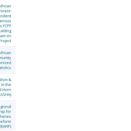
frican
Forest-
ndent
genous
s FCPF
uilding
ram on
roject
African
unity
nized
tistics
lism &
y in the
d Horn
PASSHA)
gional
hip for
sheries
Reform
(RAFIP)