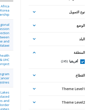
 Africa
/Korea
نوع التمويل
ership
gional
الوضع
ission
ection
tween
البلد
e and
Malawi
المنطقة
 health
 & UHC
أفريقيا
(245)
project
rogram
القطاع
Cancer
istries
Theme Level1
 Lakes
placed
ns and
Theme Level2
Border
nities