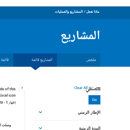
ماذا نفعل
المشاريع والعمليات
المشاريع
ملخص
المشاريع قائمة
قائمة ا
منقي
Clear All x
de of this
Excel icon.
Go
إظهار 1 - 20 خاصة بـ 245 مشروعات تتفق مع معايير البحث -
الإطار الزمني
وصلت ال
المدة الزمنية