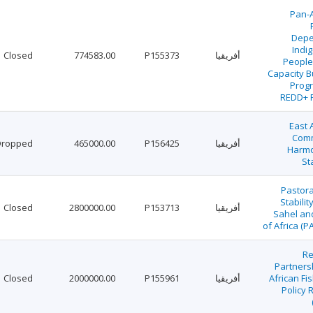
Pan-A
Depe
Indi
أفريقيا
P155373
774583.00
Closed
People
Capacity B
Prog
REDD+ P
East 
Comm
أفريقيا
P156425
465000.00
Dropped
Harmo
Sta
Pastora
Stabilit
أفريقيا
P153713
2800000.00
Closed
Sahel an
of Africa (
Re
Partners
African Fi
أفريقيا
P155961
2000000.00
Closed
Policy 