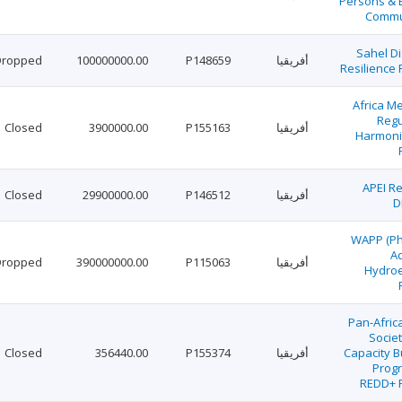
Persons & 
Commu
Sahel Di
أفريقيا
P148659
100000000.00
Dropped
Resilience 
Africa M
Regu
أفريقيا
P155163
3900000.00
Closed
Harmoni
APEI Re
أفريقيا
P146512
29900000.00
Closed
D
WAPP (Ph
Ad
أفريقيا
P115063
390000000.00
Dropped
Hydroe
Pan-Africa
Societ
Capacity B
أفريقيا
P155374
356440.00
Closed
Prog
REDD+ P